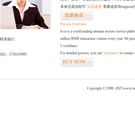
具体交易流程可
“点击这里”
查看或咨询support@
我要购买
>>
Process Overview:
4.cn is a world leading domain escrow service plat
million RMB transaction volume every year. We promi
联系我们
5 workdays.
For detailed process, you can
“visit here”
or contact
QQ：2726103981
BUY NOW
>>
Copyright © 1998 -2025 www.me